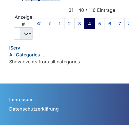
Pagination List Limit
31 - 40 / 116 Einträge
Anzeige
1
2
3
4
5
6
7
#
IServ
All Categories ...
Show events from all categories
Impressum
Datenschutzerklärung