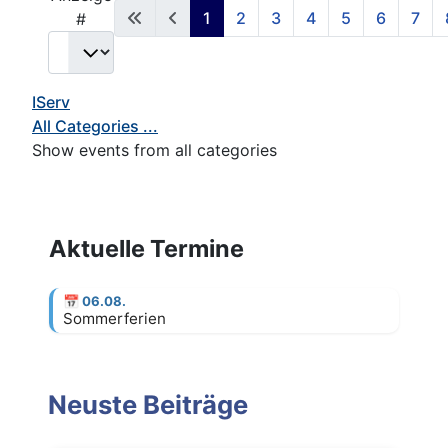
1
2
3
4
5
6
7
#
IServ
All Categories ...
Show events from all categories
Aktuelle Termine
📅
06.08.
Sommerferien
Neuste Beiträge