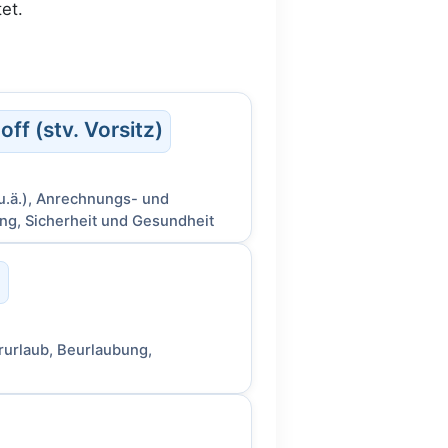
et.
ff (stv. Vorsitz)
 u.ä.), Anrechnungs- und
ung, Sicherheit und Gesundheit
n
erurlaub, Beurlaubung,