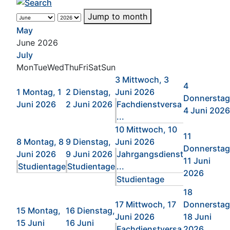
Jump to month
May
June 2026
July
Mon
Tue
Wed
Thu
Fri
Sat
Sun
3
Mittwoch, 3
4
1
Montag, 1
2
Dienstag,
Juni 2026
Donnerstag
Juni 2026
2 Juni 2026
Fachdienstversa
4 Juni 2026
...
10
Mittwoch, 10
11
8
Montag, 8
9
Dienstag,
Juni 2026
Donnerstag
Juni 2026
9 Juni 2026
Jahrgangsdienst
11 Juni
Studientage
Studientage
...
2026
Studientage
18
17
Mittwoch, 17
Donnerstag
15
Montag,
16
Dienstag,
Juni 2026
18 Juni
15 Juni
16 Juni
Fachdienstversa
2026