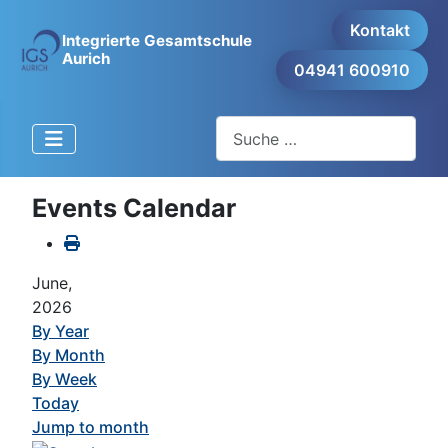
Kontakt
Integrierte Gesamtschule
Aurich
04941 600910
Suchen
Events Calendar
June,
2026
By Year
By Month
By Week
Today
Jump to month