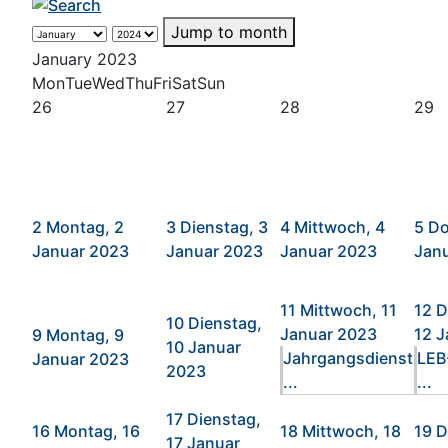
Jump to month
January 2023
Mon
Tue
Wed
Thu
Fri
Sat
Sun
26
27
28
29
2
Montag, 2
3
Dienstag, 3
4
Mittwoch, 4
5
Do
Januar 2023
Januar 2023
Januar 2023
Jan
11
Mittwoch, 11
12
D
10
Dienstag,
Januar 2023
12 J
9
Montag, 9
10 Januar
Jahrgangsdienst
LEB
Januar 2023
2023
...
...
17
Dienstag,
16
Montag, 16
18
Mittwoch, 18
19
D
17 Januar