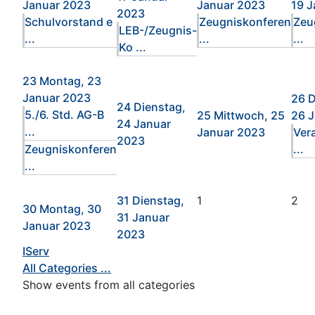
Januar 2023
Januar 2023
19 J
2023
Schulvorstand e
Zeugniskonferen
Zeu
LEB-/Zeugnis-
...
...
...
Ko ...
23
Montag, 23
Januar 2023
26
D
24
Dienstag,
5./6. Std. AG-B
25
Mittwoch, 25
26 
24 Januar
...
Januar 2023
Ver
2023
Zeugniskonferen
...
...
31
Dienstag,
1
2
30
Montag, 30
31 Januar
Januar 2023
2023
IServ
All Categories ...
Show events from all categories