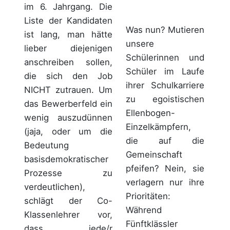
im 6. Jahrgang. Die
Liste der Kandidaten
Was nun? Mutieren
ist lang, man hätte
unsere
lieber diejenigen
Schülerinnen und
anschreiben sollen,
Schüler im Laufe
die sich den Job
ihrer Schulkarriere
NICHT zutrauen. Um
zu egoistischen
das Bewerberfeld ein
Ellenbogen-
wenig auszudünnen
Einzelkämpfern,
(jaja, oder um die
die auf die
Bedeutung
Gemeinschaft
basisdemokratischer
pfeifen? Nein, sie
Prozesse zu
verlagern nur ihre
verdeutlichen),
Prioritäten:
schlägt der Co-
Während
Klassenlehrer vor,
Fünftklässler
dass jede/r