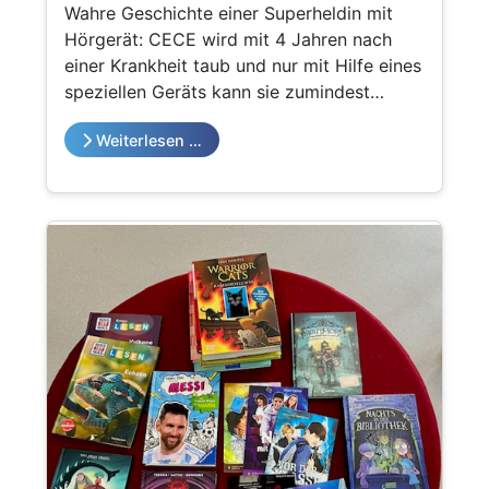
Wahre Geschichte einer Superheldin mit
Hörgerät: CECE wird mit 4 Jahren nach
einer Krankheit taub und nur mit Hilfe eines
speziellen Geräts kann sie zumindest
Wortteile hören. Den Rest des Wortes muss
Weiterlesen …
sie von den Lippen der anderen ablesen.
Sie hasst ihr Hörgerät, weil es groß und
auffällig ist, bis sie eines Tages in der
Schule herausfindet, was dieses Teil noch
alles kann! Total spannend und gut
geschrieben findet Alva, 10 Jahre!