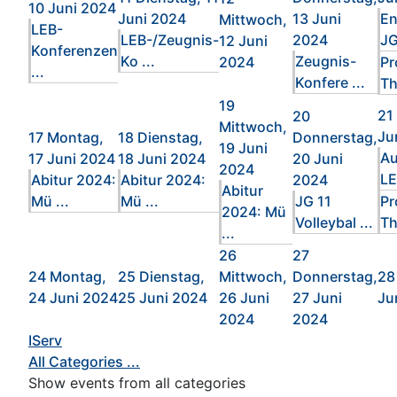
10 Juni 2024
Juni 2024
13 Juni
En
Mittwoch,
LEB-
LEB-/Zeugnis-
2024
JG
12 Juni
Konferenzen
Ko ...
Zeugnis-
2024
Pr
...
Konfere ...
Th
19
21
20
Mittwoch,
Ju
17
Montag,
18
Dienstag,
Donnerstag,
19 Juni
Au
17 Juni 2024
18 Juni 2024
20 Juni
2024
LE
Abitur 2024:
Abitur 2024:
2024
Abitur
Mü ...
Mü ...
JG 11
Pr
2024: Mü
Volleybal ...
Th
...
26
27
24
Montag,
25
Dienstag,
Mittwoch,
Donnerstag,
28
24 Juni 2024
25 Juni 2024
26 Juni
27 Juni
Ju
2024
2024
IServ
All Categories ...
Show events from all categories