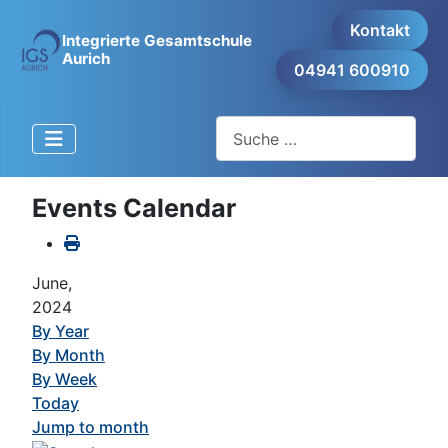
Kontakt
Integrierte Gesamtschule
Aurich
04941 600910
Suchen
Events Calendar
June,
2024
By Year
By Month
By Week
Today
Jump to month