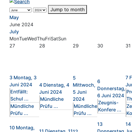
Jump to month
May
June 2024
July
Mon
Tue
Wed
Thu
Fri
Sat
Sun
27
28
29
30
31
3
Montag, 3
7
F
5
6
Juni 2024
Ju
4
Dienstag, 4
Mittwoch,
Donnerstag,
Entfällt:
Pr
Juni 2024
5 Juni
6 Juni 2024
Schul ...
Th
Mündliche
2024
Zeugnis-
Mündliche
Prüfu ...
Mündliche
Ze
Konfere ...
Prüfu ...
Prüfu ...
Ko
13
14
10
Montag,
11
Dienstag, 11
Donnerstag,
Ju
12