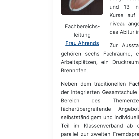
und 13 in 
Kurse auf 
niveau ange
Fachbereichs­
das Abitur 
leitung
Frau Ahrends
Zur Aussta
gehören sechs Fachräume, 
Arbeitsplätzen, ein Druckra
Brennofen.
Neben dem traditionellen Fac
der Integrierten Gesamtschule
Bereich des Themenzeit-
fächerübergreifende Ange
selbstständigem und individue
Teil im Klassenverband ab
parallel zur zweiten Fremdsp