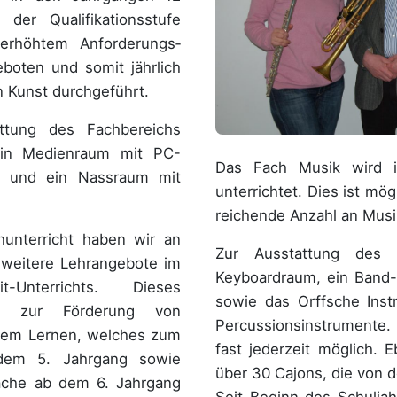
der Qualifikationsstufe
erhöhtem An­for­derungs­
boten und somit jährlich
in Kunst durchgeführt.
ttung des Fachbereichs
ein Medienraum mit PC-
Das Fach Musik wird 
um und ein Nassraum mit
unterrichtet. Dies ist mög
rei­chende Anzahl an Musi
hunterricht haben wir an
Zur Ausstattung des 
 weitere Lehrangebote im
Keyboardraum, ein Band
Unterrichts. Dieses
sowie das Orffsche Ins
bot zur Förderung von
Percussionsinstrumente.
llem Lernen, welches zum
fast jederzeit möglich. 
 dem 5. Jahrgang sowie
über 30 Cajons, die von 
rache ab dem 6. Jahrgang
Seit Beginn des Schulja