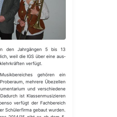
in den Jahrgängen 5 bis 13
lich, weil die IGS über eine aus­
klehrkräften verfügt.
Musikbereiches gehören ein
-Proberaum, mehrere Übezellen
trumentarium und verschiedene
 Dadurch ist Klassenmusizieren
Ebenso verfügt der Fachbereich
der Schülerfirma gebaut wurden.
hres 2014/15 gibt es ab dem 5.