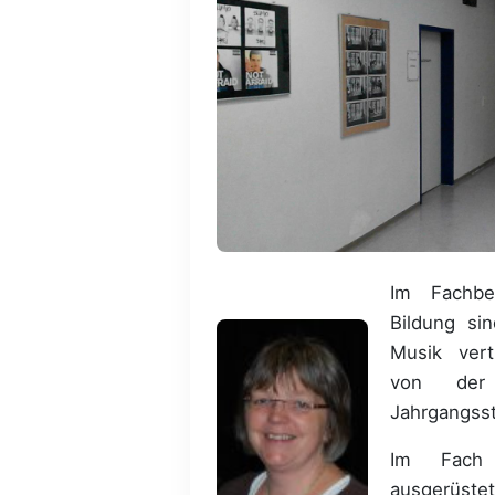
Im Fachber
Bildung si
Musik vert
von de
Jahrgangsst
Im Fach
ausgerüste