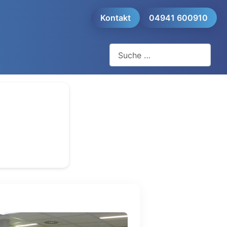
Kontakt
04941 600910
Suchen